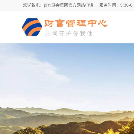
欢迎致电：j9九游会集团官方网站电话
服务时间：9:30-6: