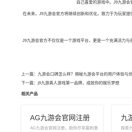
自己喜爱的游戏中。J9九游
在未来，J9九游会官方将继续创新和优化，致力于为玩家
J9九游会官方不仅仅是一个游戏平台，更是一个充满活力与
上一篇：九游会口碑怎么样？揭秘九游会平台的用户体验与
下一篇：j9九游真人游戏第一品牌，成就你的娱乐梦想
相关产品
AG九游会官网注册
九
——开启无限娱乐之
让
AG九游会官网注册，助你尽享最刺激
探索