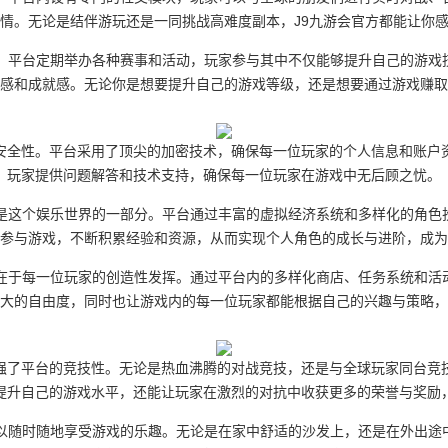
情。无论是结伴游玩还是一同挑战高难度副本，J9九游会官方都能让你
动。平台定期举办各种赛事和活动，玩家参与其中不仅能够提升自己的游戏
感和成就感。无论你是想要提升自己的游戏等级，还是想要通过游戏赚取
安全性。平台采用了顶尖的加密技术，确保每一位玩家的个人信息和账户
玩家提供问题解答和技术支持，确保每一位玩家在游戏中无后顾之忧。
更是这个娱乐世界的一部分。平台通过丰富的虚拟经济系统和多样化的角色
参与游戏，不断积累经验和资源，从而实现个人角色的成长与进阶，成为
更在于每一位玩家的创造性发挥。通过平台内的多样化商店、任务系统和活
大的自由度，同时也让游戏内的每一位玩家都能根据自己的兴趣与策略，
强了平台的竞技性。无论是热血沸腾的对战竞技，还是与全球玩家同台竞
提升自己的游戏水平，还能让玩家在激烈的对抗中收获更多的荣誉与奖励
可以随时随地享受游戏的乐趣。无论是在家中舒适的沙发上，还是在外出途