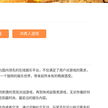
戏
J9真人游戏
为国内领先的在线娱乐平台，不仅满足了用户对游戏的需求，
供一个独特的娱乐世界，带来前所未有的畅爽感受。
）到刺激的竞技对战游戏，再到休闲益智类游戏，无论你偏好何
验到最时尚、最前沿的娱乐内容。
合作或者交流。通过这种社交互动，玩家不仅可以结识更多的