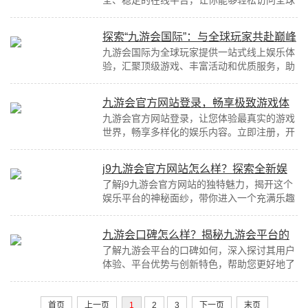
全、稳定的在线平台，让你能够轻松访问全球
热门服务与内容。通过j9国际站登录，您将体
验前所未有的互联网自由与快捷。...
探索“九游会国际”：与全球玩家共赴巅峰
九游会国际为全球玩家提供一站式线上娱乐体
之旅
验，汇聚顶级游戏、丰富活动和优质服务，助
你畅享无与伦比的游戏乐趣。无论你是新手还
是资深玩家，九游会国际都能带给你极致的游
九游会官方网站登录，畅享极致游戏体
戏体验。...
九游会官方网站登录，让您体验最真实的游戏
验
世界，畅享多样化的娱乐内容。立即注册，开
启您的游戏之旅！...
j9九游会官方网站怎么样？探索全新娱
了解j9九游会官方网站的独特魅力，揭开这个
乐体验的最佳平台！
娱乐平台的神秘面纱，带你进入一个充满乐趣
与刺激的游戏世界。本文将带你深入探索平台
的特色功能与优势。...
九游会口碑怎么样？揭秘九游会平台的
了解九游会平台的口碑如何，深入探讨其用户
用户体验与优势
体验、平台优势与创新特色，帮助您更好地了
解这一备受青睐的娱乐平台。...
首页
上一页
1
2
3
下一页
末页