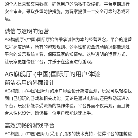
的个人信息和交易数据，确保用户的隐私不受侵犯。平台定期进行
安全审查，采取多重防护措施，为玩家提供一个安全可靠的游戏环
境。
诚信与透明的运营
AG旗舰厅·(中国)国际厅始终秉承诚信为本的经营理念，平台的运营
过程高度透明。所有的游戏规则、公平性和资金流动情况都能通过
平台的公示系统查看，保障玩家的知情权。这种透明的运营方式，
让玩家更加信任平台，并乐于在这里进行游戏。
AG旗舰厅·(中国)国际厅的用户体验
简洁易用的界面设计
AG旗舰厅·(中国)国际厅的用户界面设计简洁直观，玩家可以轻松找
到自己想玩的游戏和相关功能。无论是通过电脑端还是移动端进入
平台，玩家都能享受流畅的操作体验。平台界面不仅美观，而且符
合人性化设计，确保每一位用户都能快速上手。
高效流畅的游戏平台
AG旗舰厅·(中国)国际厅采用了顶级的技术支持，使得平台的加载速