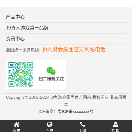
产品中心
J9真人游戏第一品牌
资讯中心
j9九游会集团官方网站电话
全国统一服务热线：
Copyright © 2002-2024 j9九游会集团官方网站 版权所有 非商用版
本
ICP备案：
粤ICP备xxxxxxxx号
首页
产品
电话
联系