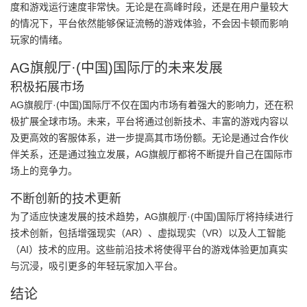
度和游戏运行速度非常快。无论是在高峰时段，还是在用户量较大
的情况下，平台依然能够保证流畅的游戏体验，不会因卡顿而影响
玩家的情绪。
AG旗舰厅·(中国)国际厅的未来发展
积极拓展市场
AG旗舰厅·(中国)国际厅不仅在国内市场有着强大的影响力，还在积
极扩展全球市场。未来，平台将通过创新技术、丰富的游戏内容以
及更高效的客服体系，进一步提高其市场份额。无论是通过合作伙
伴关系，还是通过独立发展，AG旗舰厅都将不断提升自己在国际市
场上的竞争力。
不断创新的技术更新
为了适应快速发展的技术趋势，AG旗舰厅·(中国)国际厅将持续进行
技术创新，包括增强现实（AR）、虚拟现实（VR）以及人工智能
（AI）技术的应用。这些前沿技术将使得平台的游戏体验更加真实
与沉浸，吸引更多的年轻玩家加入平台。
结论